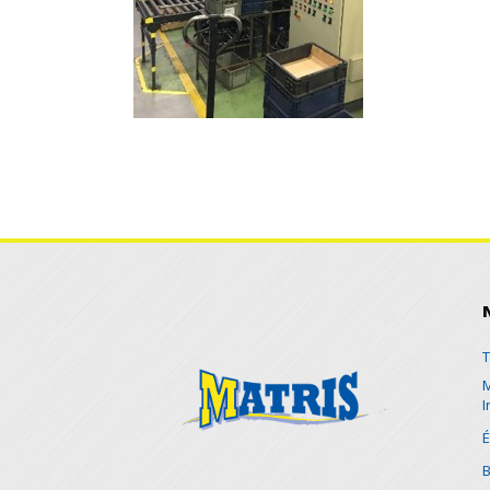
L
T
M
I
É
B