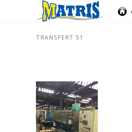
A
C
TRANSFERT S1
C
U
E
I