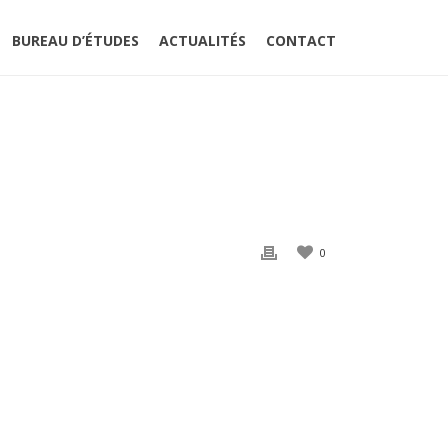
BUREAU D’ÉTUDES
ACTUALITÉS
CONTACT
ERT SITE FABRICATION OUTILLAGE
»
TRANSFERT S1
0