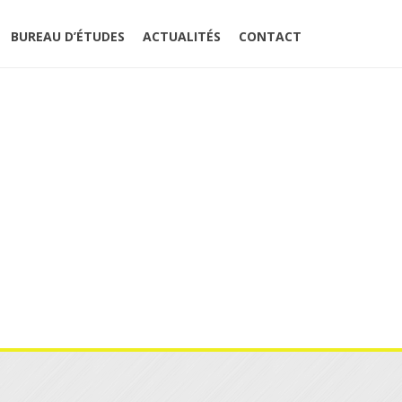
BUREAU D’ÉTUDES
ACTUALITÉS
CONTACT
-KNAUF_INDUSTRIES_LOGO_SANS-COPIE-SCALED (1)