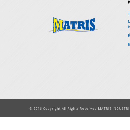
L
T
M
I
É
B
© 2016 Copyright All Rights Reserved MATRIS INDUSTRIE