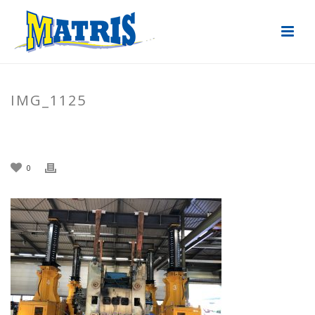
IMG_1125
ACCUEIL
»
TRANSFERT DE 2 PRESSES
»
IMG_1125
0