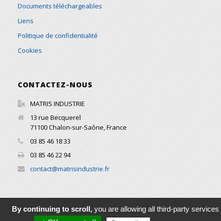
Documents téléchargeables
Liens
Politique de confidentialité
Cookies
CONTACTEZ-NOUS
MATRIS INDUSTRIE
13 rue Becquerel
71100
Chalon-sur-Saône
,
France
03 85 46 18 33
03 85 46 22 94
contact@matrisindustrie.fr
By continuing to scroll,
you are allowing all third-party services
© 2016 Copyright All Rights Reserved MATRIS INDUSTRIE -