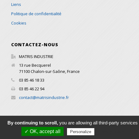
Liens
Politique de confidentialité
Cookies
CONTACTEZ-NOUS
MATRIS INDUSTRIE
13 rue Becquerel
71100
Chalon-sur-Saône
,
France
03 85 46 18 33
03 85 46 22 94
contact@matrisindustrie.fr
By continuing to scroll,
you are allowing all third-party services
© 2016 Copyright All Rights Reserved MATRIS INDUSTRIE -
✓ OK, accept all
Privacy policy
Personalize
Réalisation par
WADESIGN