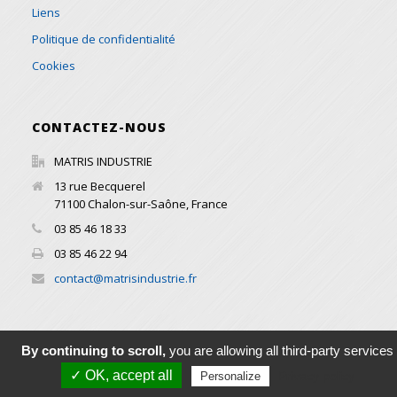
Liens
Politique de confidentialité
Cookies
CONTACTEZ-NOUS
MATRIS INDUSTRIE
13 rue Becquerel
71100
Chalon-sur-Saône
,
France
03 85 46 18 33
03 85 46 22 94
contact@matrisindustrie.fr
By continuing to scroll,
you are allowing all third-party services
© 2016 Copyright All Rights Reserved MATRIS INDUSTRIE -
✓ OK, accept all
Privacy policy
Personalize
Réalisation par
WADESIGN