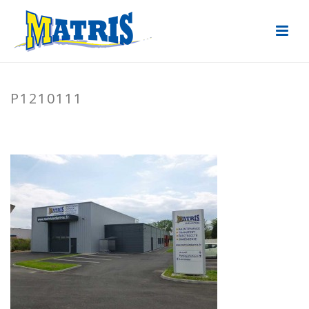
P1210111
ACCUEIL
»
ÉLECTRICITÉ INDUSTRIELLE
»
P1210111